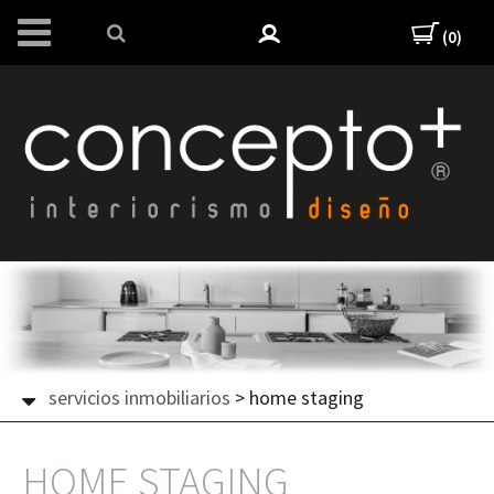
(0)
servicios inmobiliarios
>
home staging
HOME STAGING